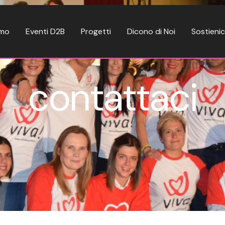
amo
Eventi D2B
Progetti
Dicono di Noi
Sostienic
contattaci