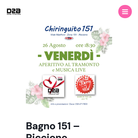
Vai
Main
al
Men
contenuto
Bagno 151 –
Riccione