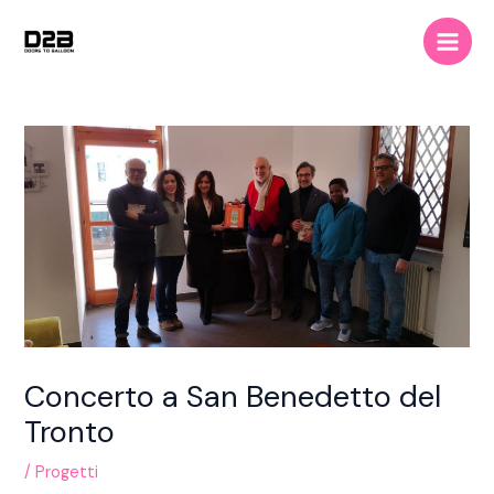
Vai
Main
al
Men
contenuto
Concerto a San Benedetto del
Tronto
/
Progetti