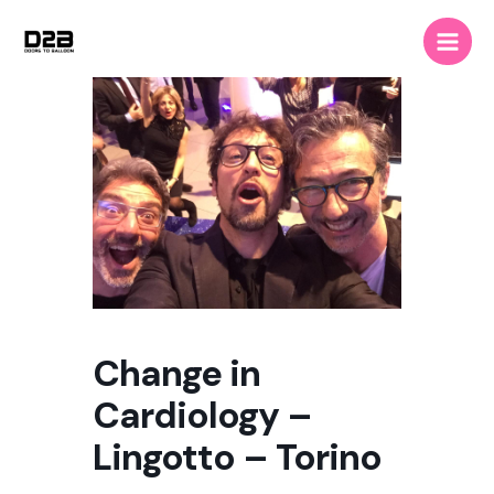
Vai
Main
al
Men
contenuto
Change in
Cardiology –
Lingotto – Torino