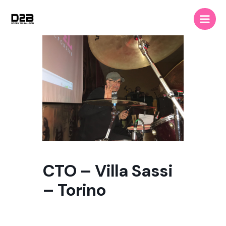
Vai
Main
al
Men
contenuto
CTO – Villa Sassi
– Torino