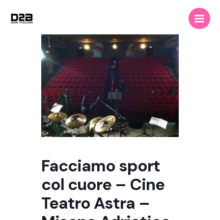
Vai
Main
al
Men
contenuto
Facciamo sport
col cuore – Cine
Teatro Astra –