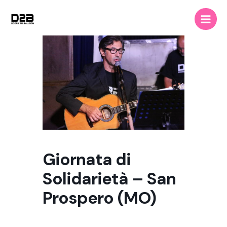
Vai
Main
al
Men
contenuto
Giornata di
Solidarietà – San
Prospero (MO)