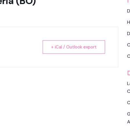
ria (BO)
I
D
H
D
C
+ iCal / Outlook export
C
L
C
C
G
A