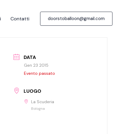
i
Contatti
doorstoballoon@gmail.com
DATA
Gen 23 2015
Evento passato
LUOGO
La Scuderia
Bologna