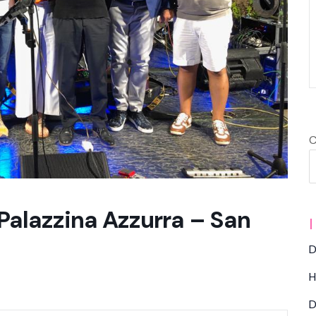
C
 Palazzina Azzurra – San
I
D
H
D