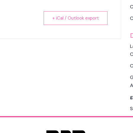
C
+ iCal / Outlook export
C
L
C
C
G
A
g
S