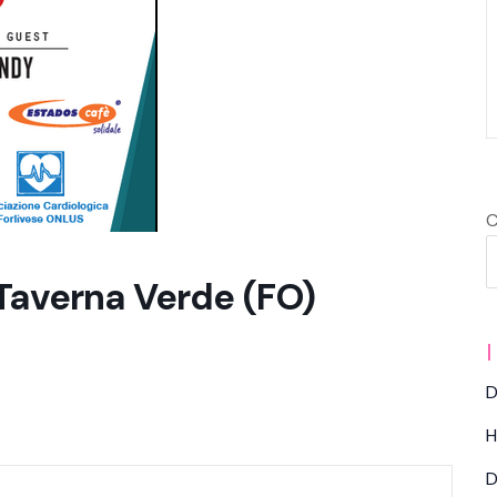
C
 Taverna Verde (FO)
I
D
H
D