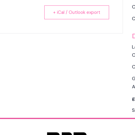
C
+ iCal / Outlook export
C
L
C
C
G
A
g
S