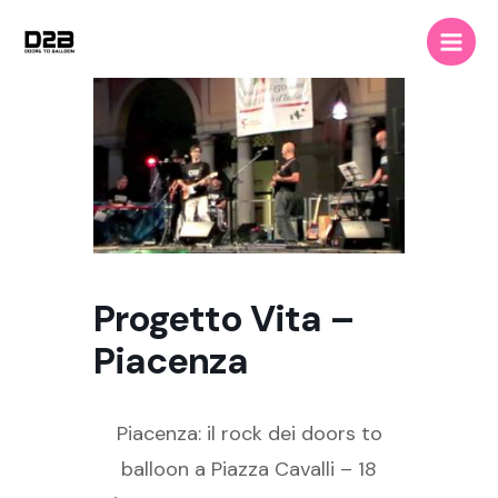
Vai
Main
al
Men
contenuto
Progetto Vita –
Piacenza
Piacenza: il rock dei doors to
balloon a Piazza Cavalli – 18