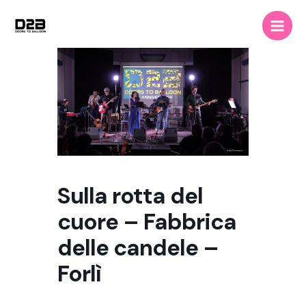
Vai
Main
al
Men
contenuto
Sulla rotta del
cuore – Fabbrica
delle candele –
Forlì