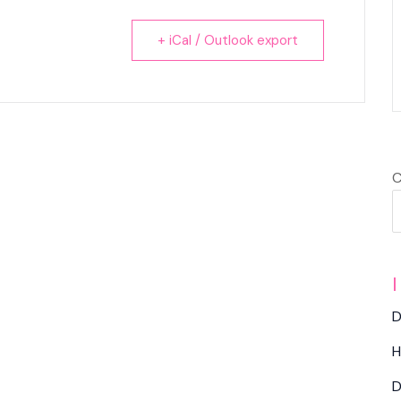
+ iCal / Outlook export
C
I
D
H
D