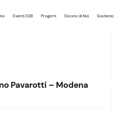
amo
Eventi D2B
Progetti
Dicono di Noi
Sostienic
no Pavarotti – Modena